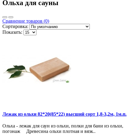
Ольха для сауны
Сравнение товаров (0)
Сортировка:
Показать:
Лежак из ольхи 82*20(85*22) высший сорт 1,8-3,2м, 1м.п.
Ольха - лежак для саун из ольхи, полки для бани из ольхи,
погонаж Древесина ольхи плотная и вязк..