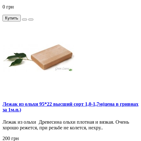
0 грн
Купить
Лежак из ольхи 95*22 высший сорт 1,0-1,7м(цена в гривнах
за 1м.п.)
Лежак из ольхи Древесина ольхи плотная и вязкая. Очень
хорошо режется, при резьбе не колется, нехру..
200 грн