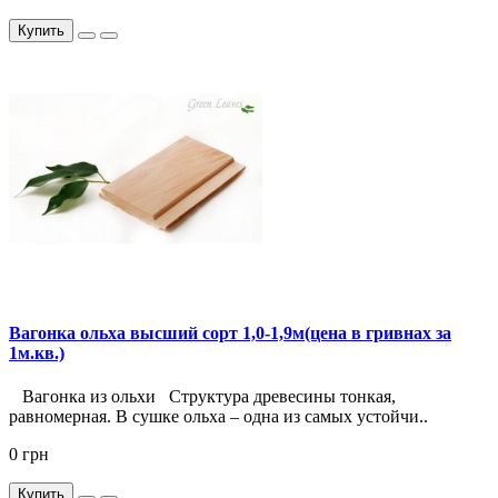
Купить
Вагонка ольха высший сорт 1,0-1,9м(цена в гривнах за
1м.кв.)
Вагонка из ольхи Структура древесины тонкая,
равномерная. В сушке ольха – одна из самых устойчи..
0 грн
Купить